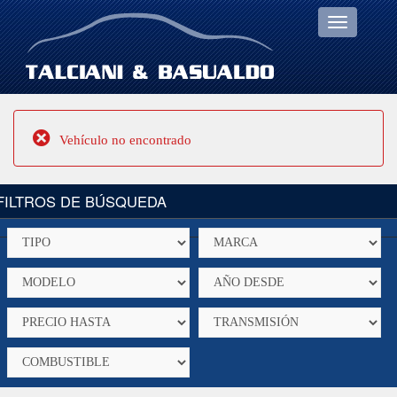
Toggle
navigatio
Vehículo no encontrado
FILTROS DE BÚSQUEDA