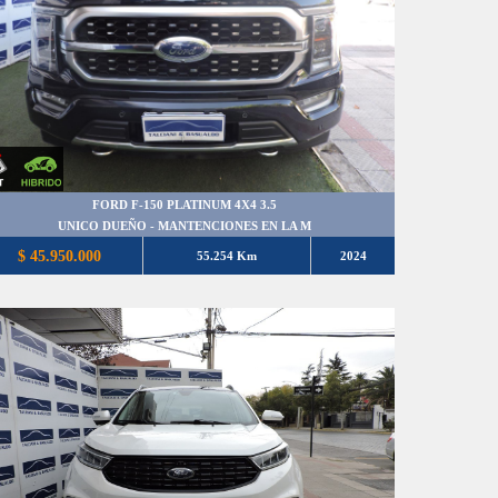
FORD F-150 PLATINUM 4X4 3.5
UNICO DUEÑO - MANTENCIONES EN LA M
$ 45.950.000
55.254 Km
2024