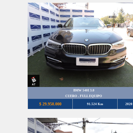
BMW 540I 3.0
CUERO . FULL EQUIPO
$ 29.950.000
91.524 Km
2020