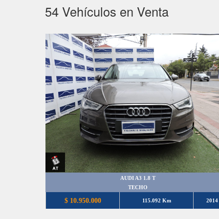
54
Vehículos en Venta
AUDI A3 1.8 T
TECHO
$ 10.950.000
115.092 Km
2014