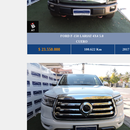
FORD F-150 LARIAT 4X4 5.0
CUERO
$ 23.550.000
100.622 Km
2017