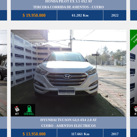
HONDA PILOT EX 3.5 4X2 AT
TERCERA CORRIDA DE ASIENTOS - CUERO
$ 19.950.000
61.282 Km
2022
CONSIGN
VI
HYUNDAI TUCSON GLS 4X4 2.0 AT
CUERO - ASIENTOS ELECTRICOS
$ 13.950.000
117.661 Km
2017