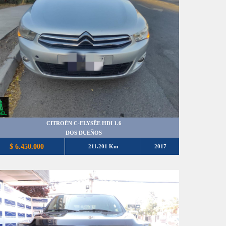
CITROËN C-ELYSËE HDI 1.6
DOS DUEÑOS
$ 6.450.000
211.201 Km
2017