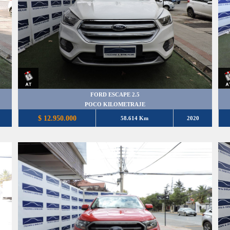
FORD ESCAPE 2.5
POCO KILOMETRAJE
$ 12.950.000
58.614 Km
2020