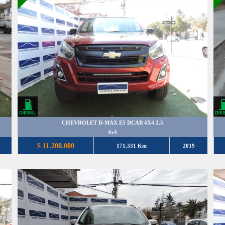
CHEVROLET D-MAX E5 DCAB 4X4 2.5
4x4
$ 11.200.000
171.331 Km
2019