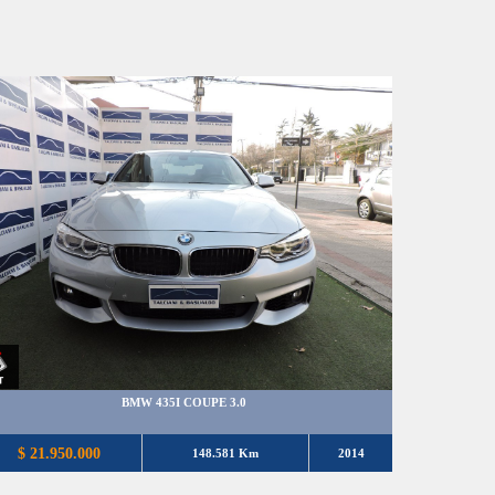
BMW 435I COUPE 3.0
$ 21.950.000
148.581 Km
2014