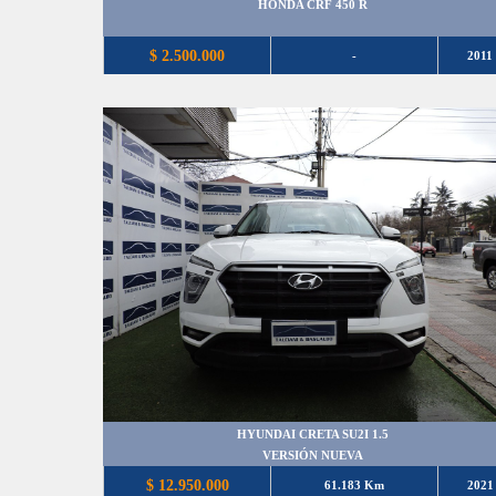
HONDA CRF 450 R
$ 2.500.000
-
2011
HYUNDAI CRETA SU2I 1.5
VERSIÓN NUEVA
$ 12.950.000
61.183 Km
2021