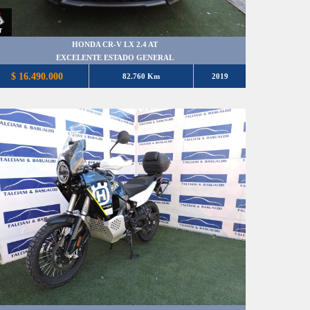
HONDA CR-V LX 2.4 AT
EXCELENTE ESTADO GENERAL
$ 16.490.000
82.760 Km
2019