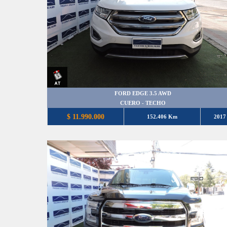
FORD EDGE 3.5 AWD
CUERO - TECHO
$ 11.990.000
152.406 Km
2017