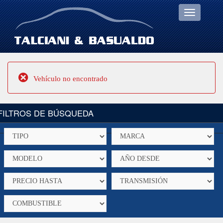
Toggle
navigatio
Vehículo no encontrado
FILTROS DE BÚSQUEDA