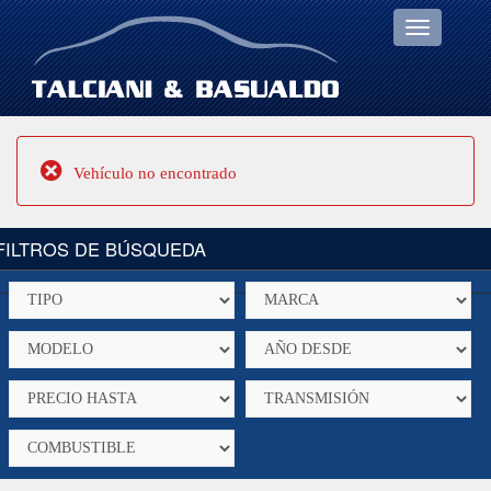
Toggle
navigatio
Vehículo no encontrado
FILTROS DE BÚSQUEDA