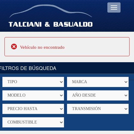
Toggle
navigatio
Vehículo no encontrado
FILTROS DE BÚSQUEDA