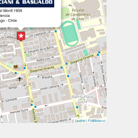
l Montt 1909
dencia
go - Chile
Leaflet
|
FullMotor.cl