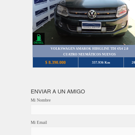
VOLKSWAGEN AMAROK HIHGLINE TDI 4X4 2.0
CUATRO NEUMÁTICOS NUEVOS
$ 8.390.000
337.936 Km
2
ENVIAR A UN AMIGO
Mi Nombre
Mi Email