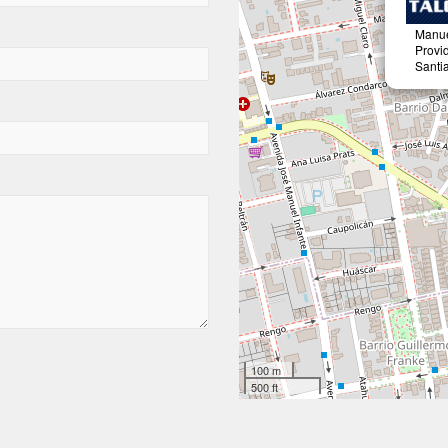
Manue
Provi
Santia
100 m
500 ft