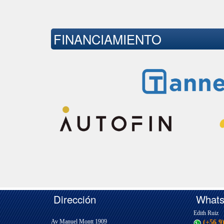
FINANCIAMIENTO
Dirección
What
Edith Ruiz
Av Manuel Montt 1909
(+56 9)