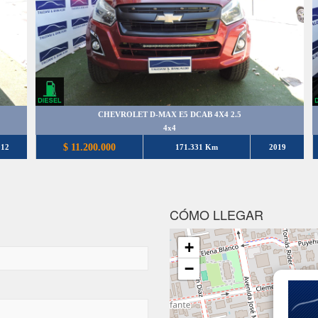
CHEVROLET D-MAX E5 DCAB 4X4 2.5
4x4
$ 11.200.000
012
171.331 Km
2019
CÓMO LLEGAR
+
−