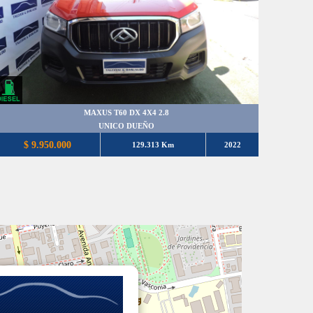
MAXUS T60 DX 4X4 2.8
UNICO DUEÑO
$ 9.950.000
129.313 Km
2022