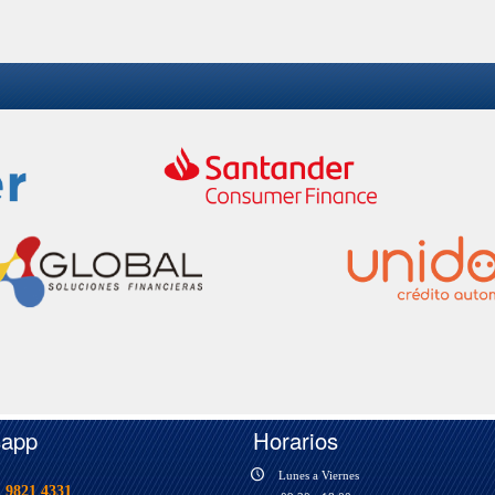
sapp
Horarios
Lunes a Viernes
 9821 4331