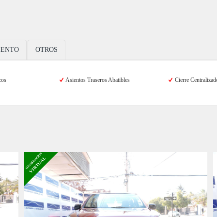
IENTO
OTROS
cos
Asientos Traseros Abatibles
Cierre Centralizad
CONSIGNACION
VIRTUAL