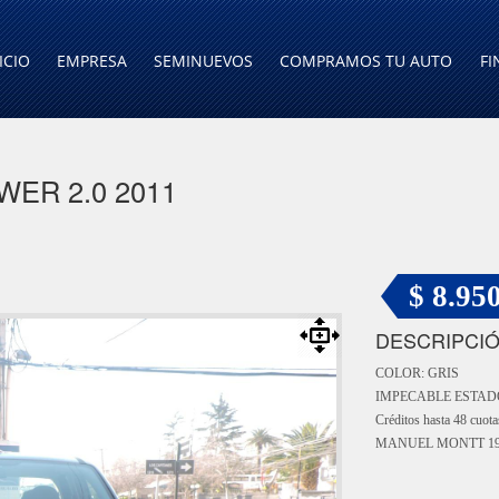
ICIO
EMPRESA
SEMINUEVOS
COMPRAMOS TU AUTO
FI
ER 2.0 2011
$ 8.95
DESCRIPCI
COLOR: GRIS
IMPECABLE ESTADO GE
Créditos hasta 48 cuo
MANUEL MONTT 19