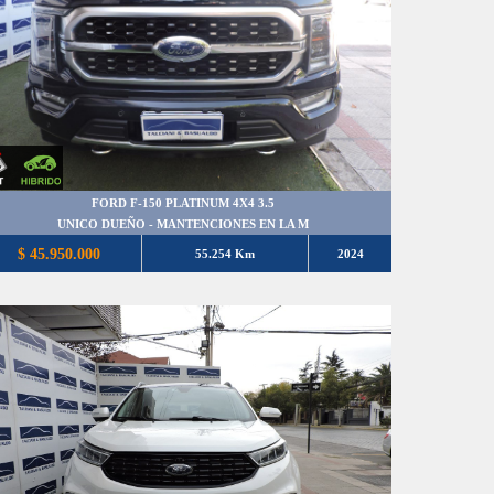
FORD F-150 PLATINUM 4X4 3.5
UNICO DUEÑO - MANTENCIONES EN LA M
$ 45.950.000
55.254 Km
2024