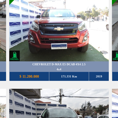
CHEVROLET D-MAX E5 DCAB 4X4 2.5
4x4
$ 11.200.000
171.331 Km
2019