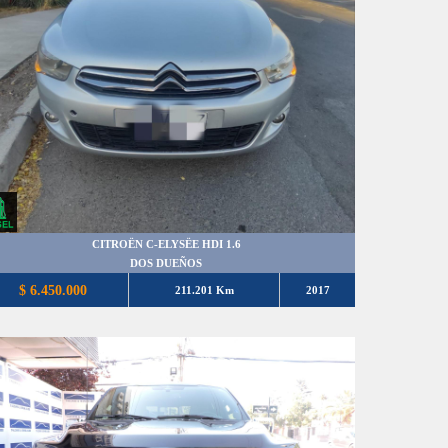
CITROËN C-ELYSËE HDI 1.6
DOS DUEÑOS
$ 6.450.000
211.201 Km
2017