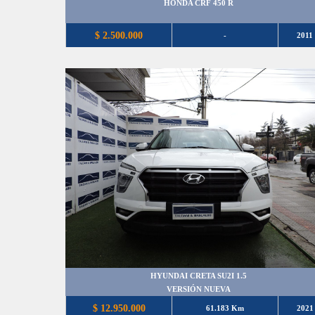
HONDA CRF 450 R
$ 2.500.000
-
2011
HYUNDAI CRETA SU2I 1.5
VERSIÓN NUEVA
$ 12.950.000
61.183 Km
2021