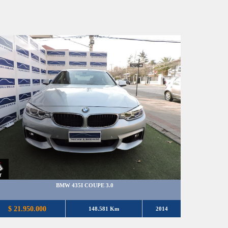
BMW 435I COUPE 3.0
$ 21.950.000
148.581 Km
2014