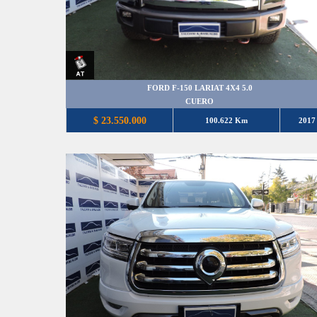
FORD F-150 LARIAT 4X4 5.0
CUERO
$ 23.550.000
100.622 Km
2017