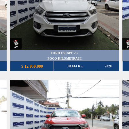
FORD ESCAPE 2.5
POCO KILOMETRAJE
$ 12.950.000
58.614 Km
2020