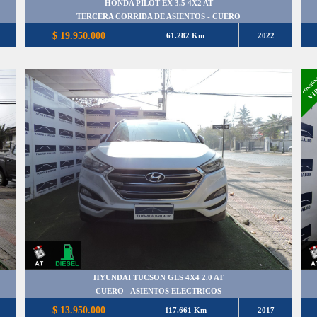
HONDA PILOT EX 3.5 4X2 AT
TERCERA CORRIDA DE ASIENTOS - CUERO
$ 19.950.000
61.282 Km
2022
CONSIGN
VI
HYUNDAI TUCSON GLS 4X4 2.0 AT
CUERO - ASIENTOS ELECTRICOS
$ 13.950.000
117.661 Km
2017