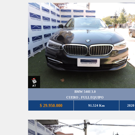
BMW 540I 3.0
CUERO . FULL EQUIPO
$ 29.950.000
91.524 Km
2020