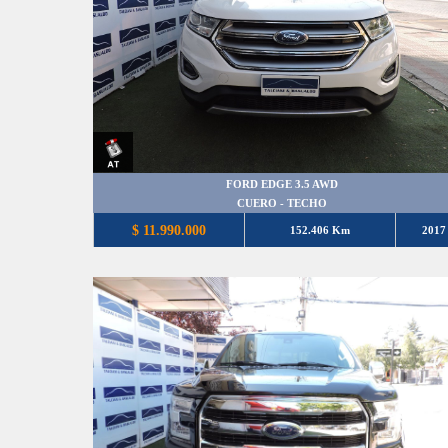
FORD EDGE 3.5 AWD
CUERO - TECHO
$ 11.990.000
152.406 Km
2017