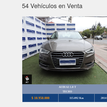
54
Vehículos en Venta
AUDI A3 1.8 T
TECHO
$ 10.950.000
115.092 Km
2014