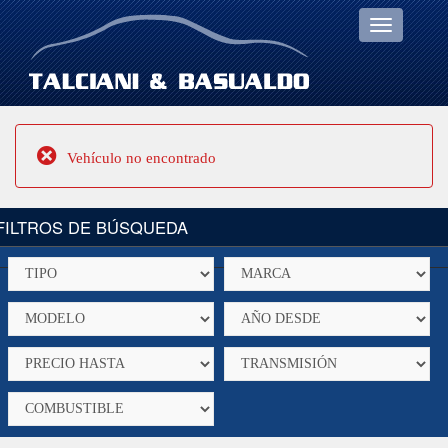
Toggle
navigatio
Vehículo no encontrado
FILTROS DE BÚSQUEDA